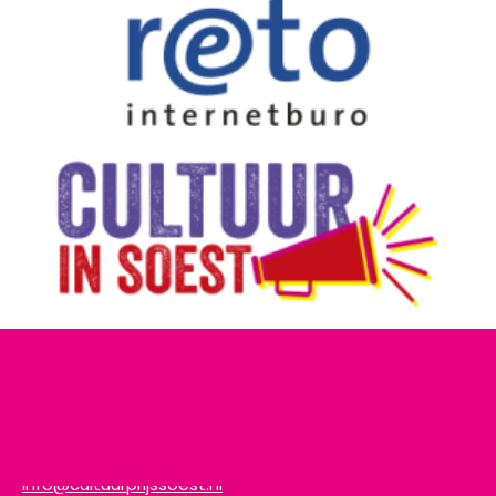
Contact
E-mailadres
info@cultuurprijssoest.nl